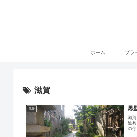
ホーム
滋賀
黒
風景
滋賀
道具
の佇