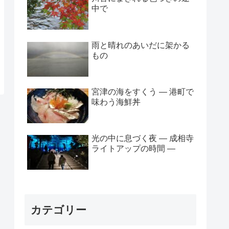
中で
雨と晴れのあいだに架かる
もの
宮津の海をすくう — 港町で
味わう海鮮丼
光の中に息づく夜 ― 成相寺
ライトアップの時間 ―
カテゴリー