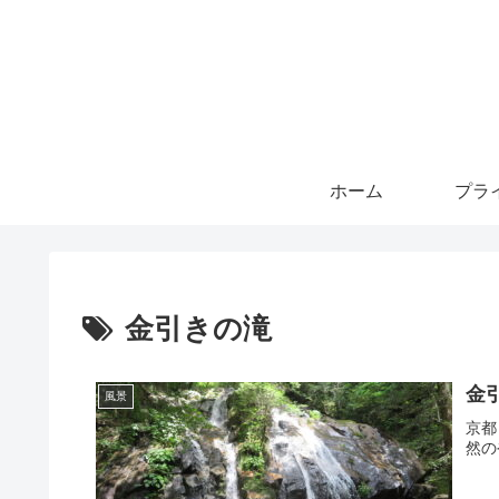
ホーム
金引きの滝
金
風景
京都
然の