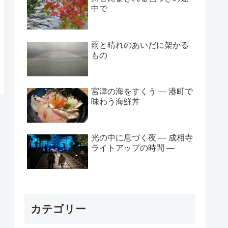
中で
雨と晴れのあいだに架かる
もの
宮津の海をすくう — 港町で
味わう海鮮丼
光の中に息づく夜 ― 成相寺
ライトアップの時間 ―
カテゴリー